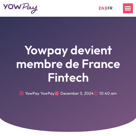
Skip
M
EN
|
FR
to
content
Yowpay devient
membre de France
Fintech
YowPay YowPay
December 3, 2024
10:40 am