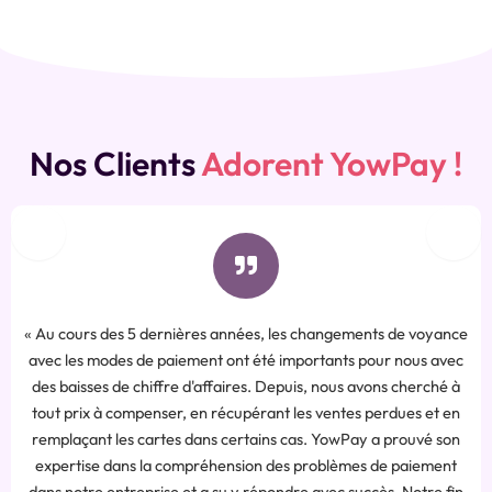
Nos Clients
Adorent YowPay !
« La mise en place de la solution YowPay sur site a é
instantanée, les téléphones mobiles des commer
nce
remplaçant directement les terminaux de paiement p
ec
 à
Une petite intégration dans notre système de factur
en
ligne a dû être réalisée avec les équipes YowPay dispo
n
suis très content du résultat, une belle économie de 
t
ce qui est important pour une PME comme nous, nous
in