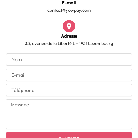
E-mail
contact@yowpay.com
Adresse
33, avenue de la Liberté L - 1931 Luxembourg
N
o
m
E
-
m
T
a
é
i
l
l
M
é
e
p
s
h
s
o
a
n
g
e