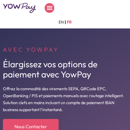
Aller
Menu
au
contenu
EN
|
FR
AVEC YOWPAY
Élargissez vos options de
paiement avec YowPay
Offrez la commodité des virements SEPA, QRCode EPC,
OpenBanking / PIS et paiements manuels avec routage intelligent.
Solution clefs en mains incluant un compte de paiement IBAN
business supportant l’instantané.
Nous Contacter