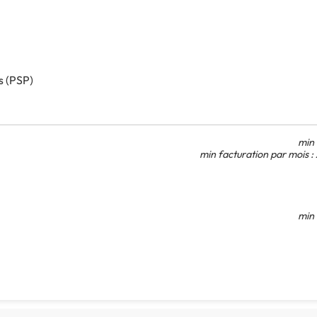
s (PSP)
min 
min facturation par mois 
min 