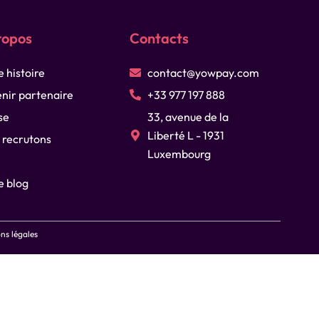
ropos
Contacts
 histoire
contact@yowpay.com
nir partenaire
+33 977 197 888
se
33, avenue de la
Liberté L - 1931
 recrutons
Luxembourg
e blog
ns légales