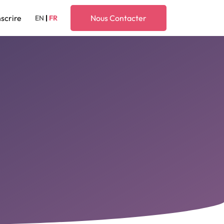
nscrire
Nous Contacter
EN
|
FR