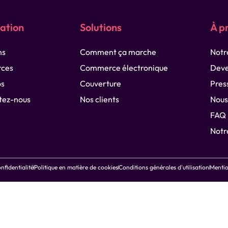
ation
Solutions
À p
ns
Comment ça marche
Notre
rces
Commerce électronique
Deve
os
Couverture
Pres
tez-nous
Nos clients
Nous
FAQ
Notr
onfidentialité
Politique en matière de cookies
Conditions générales d'utilisation
Mentio